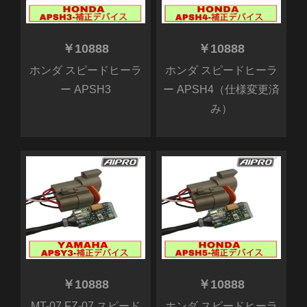
￥10888
￥10888
ホンダ スピードヒーラ
ホンダ スピードヒーラ
ー APSH3
ー APSH4（仕様変更済
み）
￥10888
￥10888
MT-07 FZ-07 スピード
ホンダ スピードヒーラ