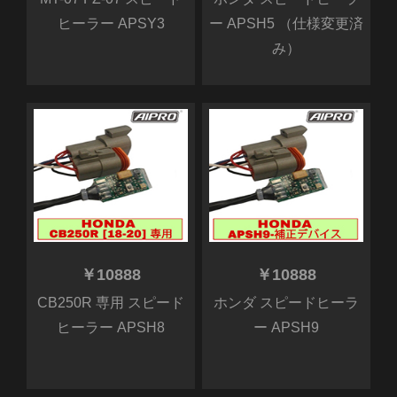
ヒーラー APSY3
ー APSH5 （仕様変更済
み）
￥10888
￥10888
CB250R 専用 スピード
ホンダ スピードヒーラ
ヒーラー APSH8
ー APSH9