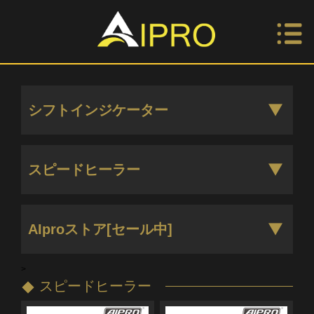
シフトインジケーター
スピードヒーラー
AIproストア[セール中]
>
スピードヒーラー