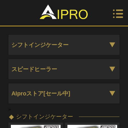
シフトインジケーター
スピードヒーラー
AIproストア[セール中]
>
シフトインジケーター