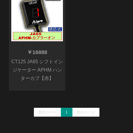
￥16888
CT125 JA65 シフトイン
ジケーター APHM ハン
ターカブ【赤】
前のページ
次のページ
1